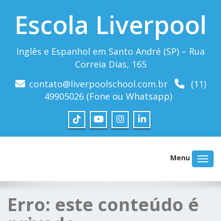
Escola Liverpool
Inglês e Espanhol em Santo André (SP) – Rua
Correia Dias, 165
contato@liverpoolschool.com.br
(11)
49905026 (Fone ou Whatsapp)
Menu
Erro: este conteúdo é