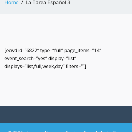
Home
La Tarea Español 3
[ecwd id=”6822″ type=”full” page_items=”14″
event_search=”yes” display=”list”
displays=”list,full,week,day” filters=””]