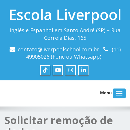
Escola Liverpool
Inglês e Espanhol em Santo André (SP) – Rua
Correia Dias, 165
contato@liverpoolschool.com.br
(11)
49905026 (Fone ou Whatsapp)
Menu
Solicitar remoção de