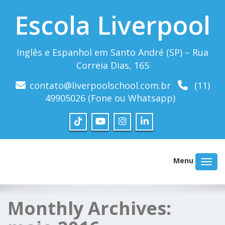
Escola Liverpool
Inglês e Espanhol em Santo André (SP) – Rua
Correia Dias, 165
contato@liverpoolschool.com.br
(11)
49905026 (Fone ou Whatsapp)
Menu
Monthly Archives: