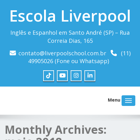
Escola Liverpool
Inglês e Espanhol em Santo André (SP) – Rua
Correia Dias, 165
contato@liverpoolschool.com.br
(11)
49905026 (Fone ou Whatsapp)
Menu
Monthly Archives: