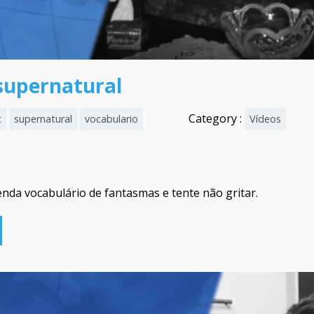
supernatural
Category :
t
supernatural
vocabulario
Vídeos
enda vocabulário de fantasmas e tente não gritar.