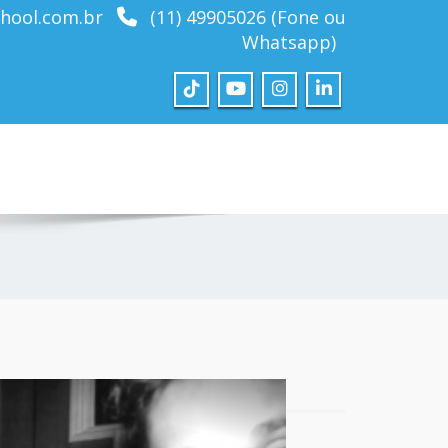
hool.com.br
(11) 49905026 (Fone ou
Whatsapp)