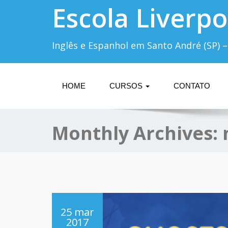
Escola Liverpo
Inglês e Espanhol em Santo André (SP) –
HOME
CURSOS
CONTATO
Monthly Archives:
25 mar
2017