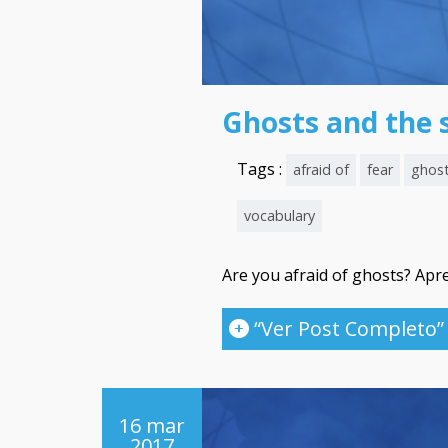
Ghosts and the 
Tags :
afraid of
fear
ghos
vocabulary
Are you afraid of ghosts? Apr
“Ver Post Completo”
16 mar
2017