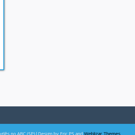
inglês no ABC (SP)|Design by Eric PS and
Weblizar Themes