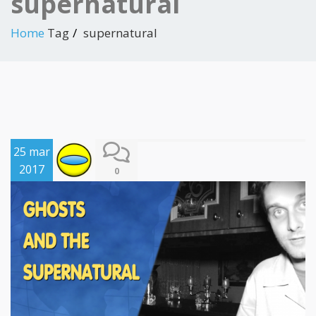
supernatural
Home
Tag
supernatural
25 mar
2017
0