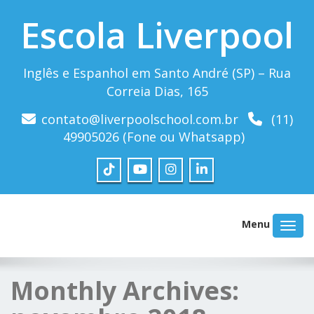
Escola Liverpool
Inglês e Espanhol em Santo André (SP) – Rua
Correia Dias, 165
contato@liverpoolschool.com.br
(11)
49905026 (Fone ou Whatsapp)
Menu
Monthly Archives: