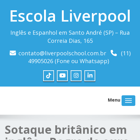
Escola Liverpool
Inglês e Espanhol em Santo André (SP) – Rua
Correia Dias, 165
contato@liverpoolschool.com.br
(11)
49905026 (Fone ou Whatsapp)
Menu
Sotaque britânico em