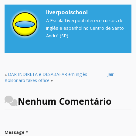
liverpoolschool
A Escola Liverpool oferece cursos de
inglês e espanhol no Centro de Santo
André (SP).
«
DAR INDIRETA e DESABAFAR em inglês
Jair
Bolsonaro takes office
»
Nenhum Comentário
Message *