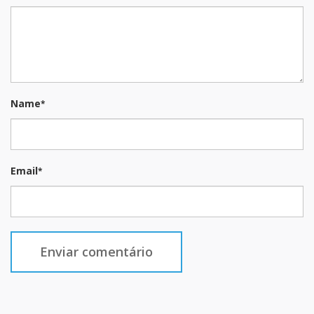
Name
*
Email
*