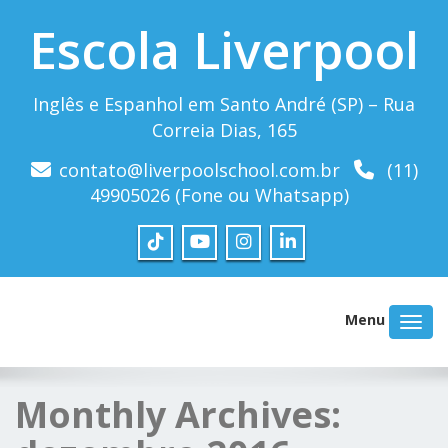
Escola Liverpool
Inglês e Espanhol em Santo André (SP) – Rua
Correia Dias, 165
contato@liverpoolschool.com.br
(11)
49905026 (Fone ou Whatsapp)
Menu
Monthly Archives: