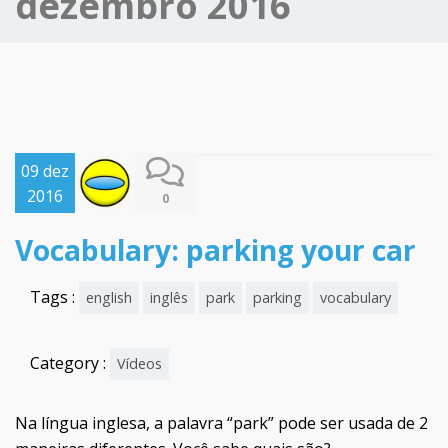
dezembro 2016
09 dez
2016
0
Vocabulary: parking your car
Tags :
english
inglês
park
parking
vocabulary
Category :
Vídeos
Na língua inglesa, a palavra “park” pode ser usada de 2