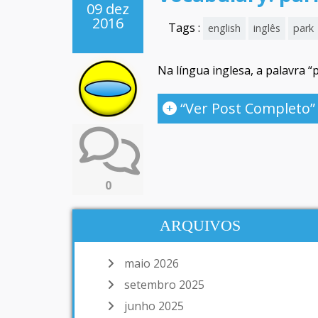
09 dez
2016
Tags :
english
inglês
park
Na língua inglesa, a palavra 
“Ver Post Completo”
0
ARQUIVOS
maio 2026
setembro 2025
junho 2025