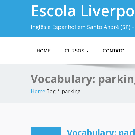
Escola Liverpo
Inglês e Espanhol em Santo André (SP) –
HOME
CURSOS
CONTATO
Vocabulary: parkin
Home
Tag
parking
Vocabulary: par