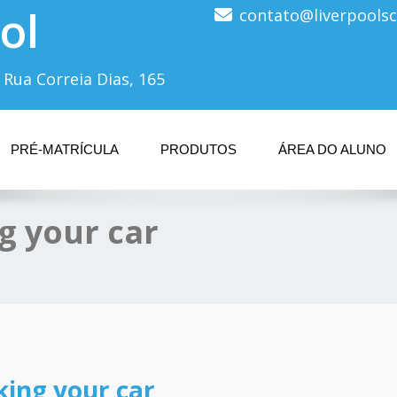
ol
contato@liverpoolsc
 Rua Correia Dias, 165
PRÉ-MATRÍCULA
PRODUTOS
ÁREA DO ALUNO
g your car
king your car