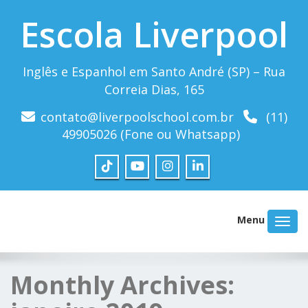
Escola Liverpool
Inglês e Espanhol em Santo André (SP) – Rua
Correia Dias, 165
contato@liverpoolschool.com.br
(11)
49905026 (Fone ou Whatsapp)
Menu
Monthly Archives: