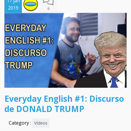
17 jan
2019
0
Everyday English #1: Discurso
de DONALD TRUMP
Category :
Vídeos