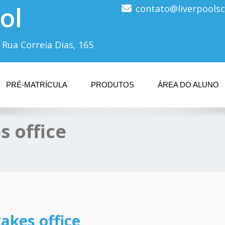
ol
contato@liverpoolsc
 Rua Correia Dias, 165
PRÉ-MATRÍCULA
PRODUTOS
ÁREA DO ALUNO
s office
takes office