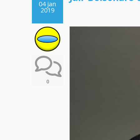
04 jan
2019
0