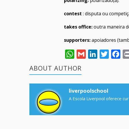
polarizing:
polarizado(a).
contest
: disputa ou competiç
takes office:
outra maneira de
supporters:
apoiadores (tamb
WhatsApp
Gmail
Linked
Twit
F
ABOUT AUTHOR
liverpoolschool
A Escola Liverpool oferece cu