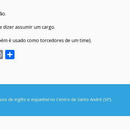
ão.
 dizer assumir um cargo.
ém é usado como torcedores de um time).
In
ter
acebook
Print
Share
rsos de inglês e espanhol no Centro de Santo André (SP).