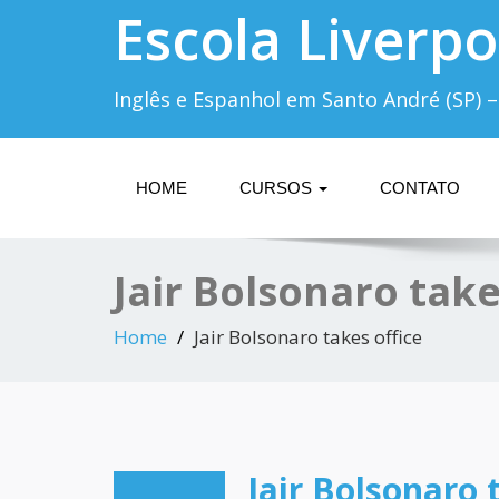
Escola Liverpo
Inglês e Espanhol em Santo André (SP) –
HOME
CURSOS
CONTATO
Jair Bolsonaro take
Home
Jair Bolsonaro takes office
Jair Bolsonaro 