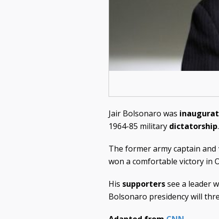
Jair Bolsonaro was
inaugura
1964-85 military
dictatorship
.
The former army captain and
won a comfortable victory in O
His
supporters
see a leader w
Bolsonaro presidency will thr
Adapted from
CNN
.