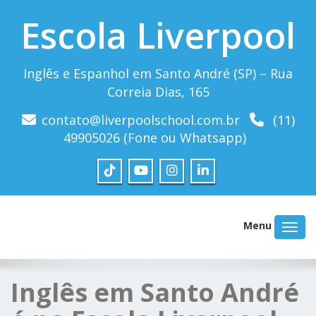
Escola Liverpool
Inglês e Espanhol em Santo André (SP) – Rua
Correia Dias, 165
contato@liverpoolschool.com.br
(11)
49905026 (Fone ou Whatsapp)
Menu
Inglês em Santo André