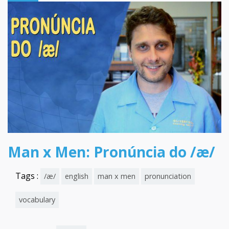
Man x Men: Pronúncia do /æ/
Tags :
/æ/
english
man x men
pronunciation
vocabulary