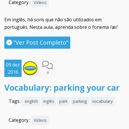
Category :
Vídeos
Em inglês, há sons que não são utilizados em
português. Nesta aula, aprenda sobre o fonema /æ/.
“Ver Post Completo”
09 dez
2016
0
Vocabulary: parking your car
Tags :
english
inglês
park
parking
vocabulary
Category :
Vídeos