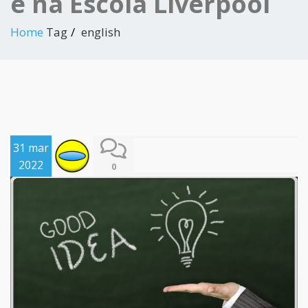
é na Escola Liverpool
Home
Tag
english
31 mar
2022
0