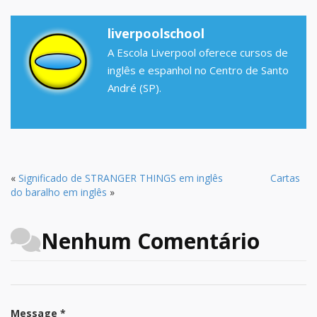
liverpoolschool
A Escola Liverpool oferece cursos de
inglês e espanhol no Centro de Santo
André (SP).
«
Significado de STRANGER THINGS em inglês
Cartas
do baralho em inglês
»
Nenhum Comentário
Message *