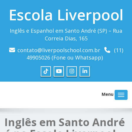
Escola Liverpool
Inglês e Espanhol em Santo André (SP) – Rua
Correia Dias, 165
contato@liverpoolschool.com.br
(11)
49905026 (Fone ou Whatsapp)
Menu
Inglês em Santo André