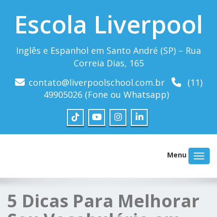
Escola Liverpool
Inglês e Espanhol em Santo André (SP) – Rua
Correia Dias, 165
contato@liverpoolschool.com.br
(11)
49905026 (Fone ou Whatsapp)
Menu
5 Dicas Para Melhorar