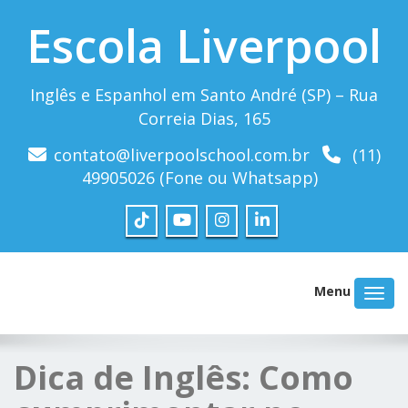
Escola Liverpool
Inglês e Espanhol em Santo André (SP) – Rua
Correia Dias, 165
contato@liverpoolschool.com.br
(11)
49905026 (Fone ou Whatsapp)
Menu
Dica de Inglês: Como