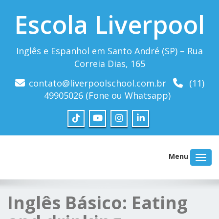
Escola Liverpool
Inglês e Espanhol em Santo André (SP) – Rua
Correia Dias, 165
contato@liverpoolschool.com.br
(11)
49905026 (Fone ou Whatsapp)
Menu
Inglês Básico: Eating