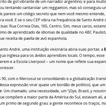
grito de gol vibrante de um narrador argentino; e para muit
gou tentando cantarolar um reggaeton, mas só conseguiu um
ais parece um código secreto que nem você mesmo entende,
ara você. E se o seu CEP vibra na frequência de Santo André 
isas: Rua Correia Dias, 165, Centro. Sim, meus caros, estam
imo de aprendizado de idiomas de qualidade no ABC Paulista
e receita de paella de avó espanhola.
to André, uma instituição visionária abria suas portas: a
E
ua inglesa para os ávidos aprendizes locais. O tempo, esse 
cerem e a Escola Liverpool
– um nome que reflete sua expan
lorescer.
os 90, com o Mercosul se consolidando e a globalização tr
 dessa expressão virar quase um bordão de político), que u
r
. Um chamado, uma necessidade, um “¡Oye, Brasil, y nosotro
que compõem a maior parte da América do Sul, estavam ali, a
 um primo de segundo grau: a gente reconhece os traços, 