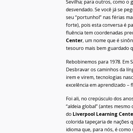
Sevilha; para outros, como o 
desvendado. Se você já se pe
seu “portunhol” nas férias m
forte), pois esta conversa é p
fluência tem coordenadas prec
Center
, um nome que é sinôn
tesouro mais bem guardado qu
Rebobinemos para 1978. Em San
Desbravar os caminhos da líng
irem e virem, tecnologias nas
excelência em aprendizado – f
Foi ali, no crepúsculo dos an
“aldeia global” (antes mesmo
do
Liverpool Learning Cente
colorida tapeçaria de nações 
idioma que, para nós, é como