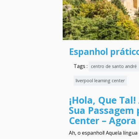
Espanhol prátic
Tags :
centro de santo andré
liverpool learning center
¡Hola, Que Tal!
Sua Passagem p
Center – Agora
Ah, o espanhol! Aquela língu