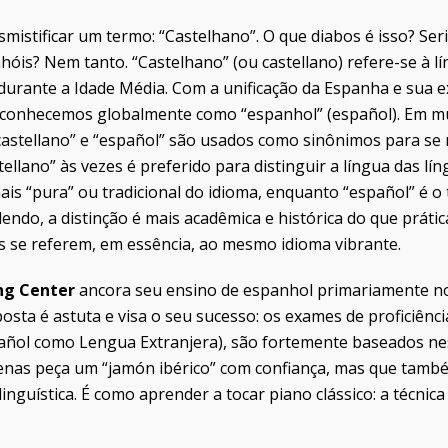
mistificar um termo: “Castelhano”. O que diabos é isso? Ser
hóis? Nem tanto. “Castelhano” (ou
castellano
) refere-se à 
, durante a Idade Média. Com a unificação da Espanha e sua
e conhecemos globalmente como “espanhol” (
español
). Em m
stellano” e “español” são usados como sinônimos para se ref
tellano” às vezes é preferido para distinguir a língua das l
mais “pura” ou tradicional do idioma, enquanto “español” é
ndo, a distinção é mais acadêmica e histórica do que prátic
 se referem, em essência, ao mesmo idioma vibrante.
ng Center
ancora seu ensino de espanhol primariamente no
posta é astuta e visa o seu sucesso: os exames de proficiênci
ñol como Lengua Extranjera), são fortemente baseados ne
nas peça um “jamón ibérico” com confiança, mas que també
nguística. É como aprender a tocar piano clássico: a técnica