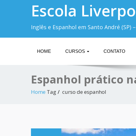
Escola Liverpo
Inglês e Espanhol em Santo André (SP) –
HOME
CURSOS
CONTATO
Espanhol prático n
Home
Tag
curso de espanhol