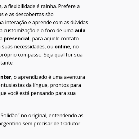
a flexibilidade é rainha. Prefere a
as e as descobertas são
na interação e aprende com as dúvidas
a a customização e o foco de uma
aula
la
presencial
, para aquele contato
a suas necessidades, ou
online
, no
próprio compasso. Seja qual for sua
tante.
enter
, o aprendizado é uma aventura
entusiastas da língua, prontos para
o que você está pensando para sua
Solidão” no original, entendendo as
argentino sem precisar de tradutor