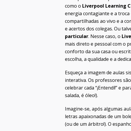
como o
Liverpool Learning 
energia contagiante e a troc
compartilhadas ao vivo e a co
e acertos dos colegas. Ou tal
particular
. Nesse caso, o
Liv
mais direto e pessoal com o 
conforto da sua casa ou escri
escolha, a qualidade e a dedi
Esqueça a imagem de aulas si
interativa. Os professores sã
celebrar cada “¡Entendí!” e pa
salada, é óleo!).
Imagine-se, após algumas au
letras apaixonadas de um bol
(ou de um árbitro!). O espanh