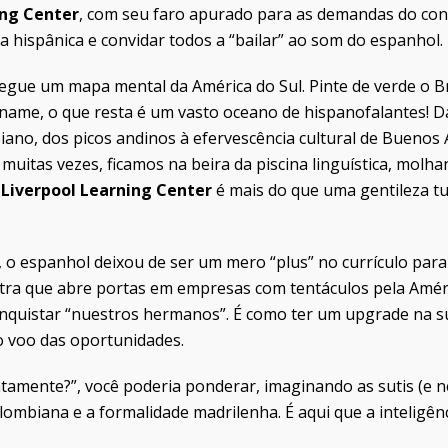
ing Center
, com seu faro apurado para as demandas do con
hispânica e convidar todos a “bailar” ao som do espanhol.
gue um mapa mental da América do Sul. Pinte de verde o Br
name, o que resta é um vasto oceano de hispanofalantes! Da
ano, dos picos andinos à efervescência cultural de Buenos A
muitas vezes, ficamos na beira da piscina linguística, molh
o
Liverpool Learning Center
é mais do que uma gentileza tu
 o espanhol deixou de ser um mero “plus” no currículo par
tra que abre portas em empresas com tentáculos pela Amér
nquistar “nuestros hermanos”. É como ter um upgrade na su
o voo das oportunidades.
tamente?”, você poderia ponderar, imaginando as sutis (e ne
olombiana e a formalidade madrilenha. É aqui que a inteligê