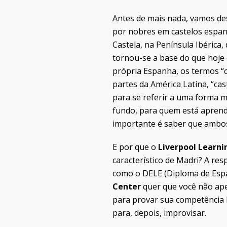
Antes de mais nada, vamos des
por nobres em castelos espan
Castela, na Península Ibérica
tornou-se a base do que hoj
própria Espanha, os termos “ca
partes da América Latina, “cas
para se referir a uma forma 
fundo, para quem está aprende
importante é saber que ambos
E por que o
Liverpool Learni
característico de Madri? A res
como o DELE (Diploma de Espa
Center
quer que você não ape
para provar sua competência li
para, depois, improvisar.