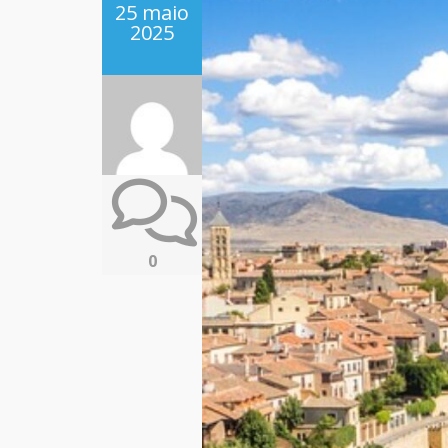
25 maio
2025
0