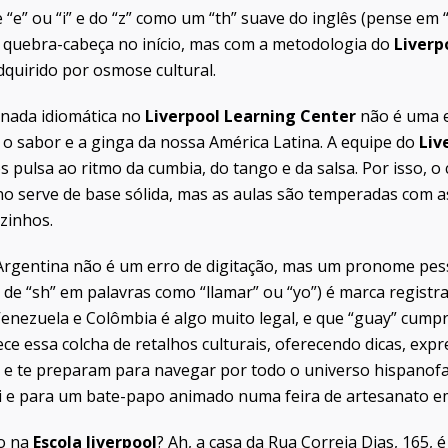
 “e” ou “i” e do “z” como um “th” suave do inglês (pense em 
quebra-cabeça no início, mas com a metodologia do
Liverp
quirido por osmose cultural.
rnada idiomática no
Liverpool Learning Center
não é uma e
 o sabor e a ginga da nossa América Latina. A equipe do
Liv
s pulsa ao ritmo da cumbia, do tango e da salsa. Por isso, o
o serve de base sólida, mas as aulas são temperadas com as
zinhos.
Argentina não é um erro de digitação, mas um pronome pess
 de “sh” em palavras como “llamar” ou “yo”) é marca regist
Venezuela e Colômbia é algo muito legal, e que “guay” cump
ece essa colcha de retalhos culturais, oferecendo dicas, exp
 te preparam para navegar por todo o universo hispanofa
 e para um bate-papo animado numa feira de artesanato em
do na
Escola liverpool
? Ah, a casa da Rua Correia Dias, 165,