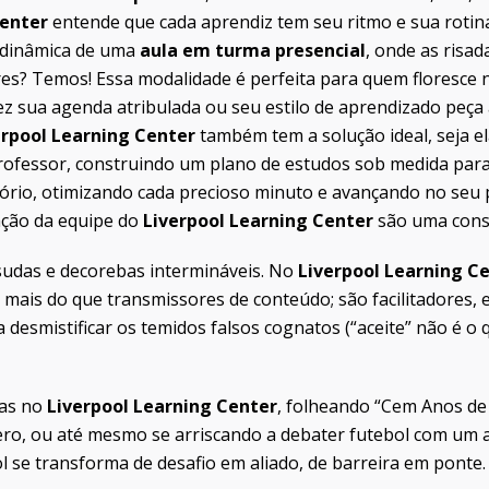
Center
entende que cada aprendiz tem seu ritmo e sua rotina, 
a dinâmica de uma
aula em turma presencial
, onde as risad
res? Temos! Essa modalidade é perfeita para quem floresce 
vez sua agenda atribulada ou seu estilo de aprendizado peç
erpool Learning Center
também tem a solução ideal, seja e
professor, construindo um plano de estudos sob medida par
tório, otimizando cada precioso minuto e avançando no seu 
cação da equipe do
Liverpool Learning Center
são uma cons
sudas e decorebas intermináveis. No
Liverpool Learning C
o mais do que transmissores de conteúdo; são facilitadores, 
ra desmistificar os temidos falsos cognatos (“aceite” não é 
las no
Liverpool Learning Center
, folheando “Cem Anos de 
ero, ou até mesmo se arriscando a debater futebol com um 
ol se transforma de desafio em aliado, de barreira em ponte.