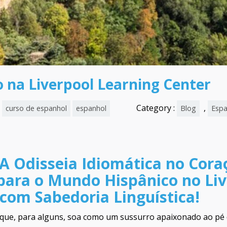
o na Liverpool Learning Center
Category :
,
curso de espanhol
espanhol
Blog
Espa
 A Odisseia Idiomática no Cora
ara o Mundo Hispânico no Liv
 com Sabedoria Linguística!
a que, para alguns, soa como um sussurro apaixonado ao pé