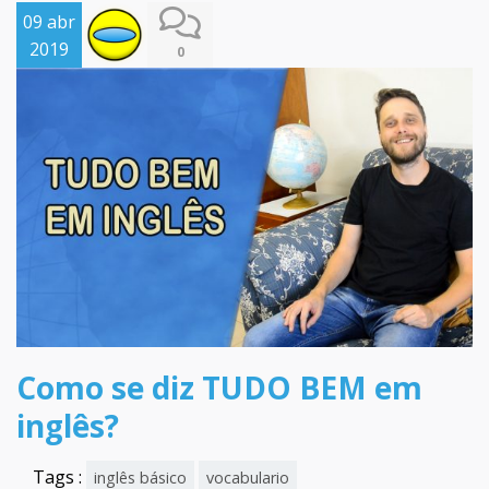
09 abr
2019
0
Como se diz TUDO BEM em
inglês?
Tags :
inglês básico
vocabulario