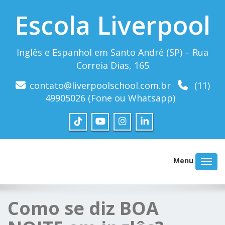
Escola Liverpool
Inglês e Espanhol em Santo André (SP) – Rua
Correia Dias, 165
contato@liverpoolschool.com.br
(11)
49905026 (Fone ou Whatsapp)
Menu
Como se diz BOA