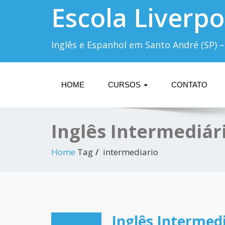
Escola Liverpo
Inglês e Espanhol em Santo André (SP) –
HOME
CURSOS
CONTATO
Inglês Intermediári
Home
Tag
intermediario
Inglês Intermedi