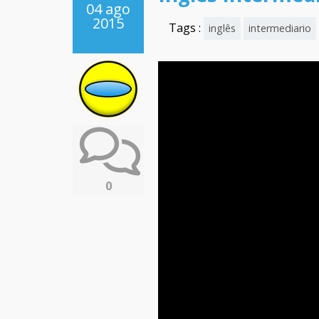
04 ago
2015
Tags :
inglês
intermediario
0