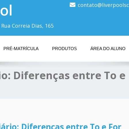
ol
contato@liverpoolsc
 Rua Correia Dias, 165
PRÉ-MATRÍCULA
PRODUTOS
ÁREA DO ALUNO
o: Diferenças entre To e
ário: Diferenças entre To e For