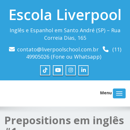
Escola Liverpool
Inglês e Espanhol em Santo André (SP) – Rua
Correia Dias, 165
contato@liverpoolschool.com.br
(11)
49905026 (Fone ou Whatsapp)
Menu
Prepositions em inglês