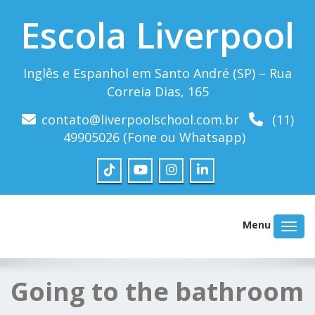
Escola Liverpool
Inglês e Espanhol em Santo André (SP) – Rua
Correia Dias, 165
contato@liverpoolschool.com.br
(11)
49905026 (Fone ou Whatsapp)
Menu
Going to the bathroom