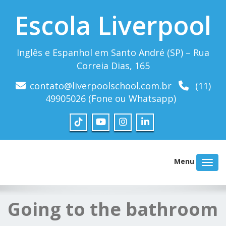
Escola Liverpool
Inglês e Espanhol em Santo André (SP) – Rua
Correia Dias, 165
contato@liverpoolschool.com.br
(11)
49905026 (Fone ou Whatsapp)
Menu
Going to the bathroom